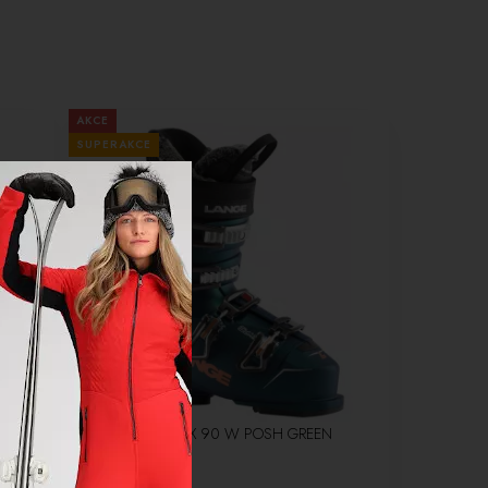
AKCE
SUPERAKCE
-30%
Lyžařky Lange LX 90 W POSH GREEN