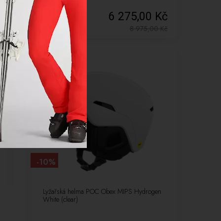
0 Kč
6 275,00 Kč
,00
Kč
8 975,00
Kč
NOVÉ
LETNÍ VÝPRODEJ
-10%
Lyžařská helma POC Obex MIPS Hydrogen
White (clear)