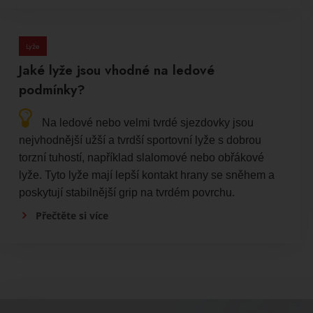
Lyže
Jaké lyže jsou vhodné na ledové
podmínky?
Na ledové nebo velmi tvrdé sjezdovky jsou
nejvhodnější užší a tvrdší sportovní lyže s dobrou
torzní tuhostí, například slalomové nebo obřákové
lyže. Tyto lyže mají lepší kontakt hrany se sněhem a
poskytují stabilnější grip na tvrdém povrchu.
Přečtěte si více