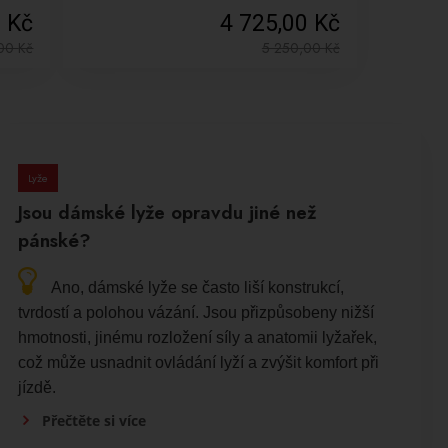
0 Kč
4 725,00 Kč
,00
Kč
5 250,00
Kč
Lyže
Jsou dámské lyže opravdu jiné než
pánské?
Ano, dámské lyže se často liší konstrukcí,
tvrdostí a polohou vázání. Jsou přizpůsobeny nižší
hmotnosti, jinému rozložení síly a anatomii lyžařek,
což může usnadnit ovládání lyží a zvýšit komfort při
jízdě.
Přečtěte si více