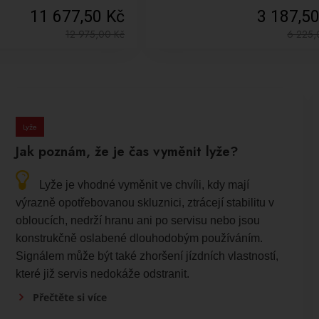
11 677,50 Kč
3 187,5
12 975,00
Kč
6 225
Lyže
Jak poznám, že je čas vyměnit lyže?
Lyže je vhodné vyměnit ve chvíli, kdy mají
výrazně opotřebovanou skluznici, ztrácejí stabilitu v
obloucích, nedrží hranu ani po servisu nebo jsou
konstrukčně oslabené dlouhodobým používáním.
Signálem může být také zhoršení jízdních vlastností,
které již servis nedokáže odstranit.
Přečtěte si více