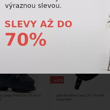
5 400,00 Kč
22 477,5
6 000,00
Kč
24 975
RMA
VÝPRODEJ
LETNÍ VÝPRODEJ
J
-49%
řky Lange SHADOW 95 W LV
Lyžařská helma Casco SP-3 Airwolf
0
comp.Neon