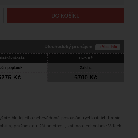
+
DO KOŠÍKU
Dlouhodobý pronájem
›› Více info
ištění krádeže
1675 Kč
oční poplatek
Záloha
5275 Kč
6700 Kč
yžaře hledajícího sebevědomé posouvání rychlostních hranic.
abilita, pružnost a nižší hmotnost, zatímco technologie V-Tech