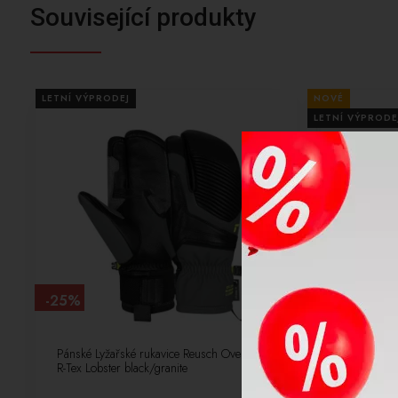
Související produkty
LETNÍ VÝPRODEJ
NOVÉ
LETNÍ VÝPRODE
-25%
-10%
Pánské Lyžařské rukavice Reusch Overland
Lyžařské brý
R-Tex Lobster black/granite
Red/Partly S
69730