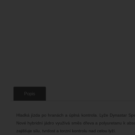
Popis
Hladká jízda po hranách a úplná kontrola. Lyže Dynastar Sp
Nové hybridní jádro využívá směs dřeva a polyuretanu k absorb
zajišťuje sílu, tvrdost a torzní kontrolu nad celou lyží.