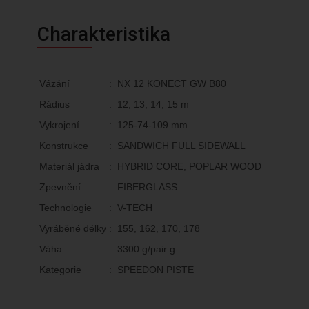
Charakteristika
Vázání
:
NX 12 KONECT GW B80
Rádius
:
12, 13, 14, 15 m
Vykrojení
:
125-74-109 mm
Konstrukce
:
SANDWICH FULL SIDEWALL
Materiál jádra
:
HYBRID CORE, POPLAR WOOD
Zpevnění
:
FIBERGLASS
Technologie
:
V-TECH
Vyráběné délky
:
155, 162, 170, 178
Váha
:
3300 g/pair g
Kategorie
:
SPEEDON PISTE