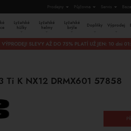
Prodejny
Půjčovna
Servis
Baza
ské
Lyžařské
Lyžařské
Lyžařské
Doplňky
Výprodej
ice
hůlky
helmy
brýle
Í VÝPRODEJ! SLEVY AŽ DO 75% PLATÍ UŽ JEN:
10 dni 01
63 Ti K NX12 DRMX601 57858