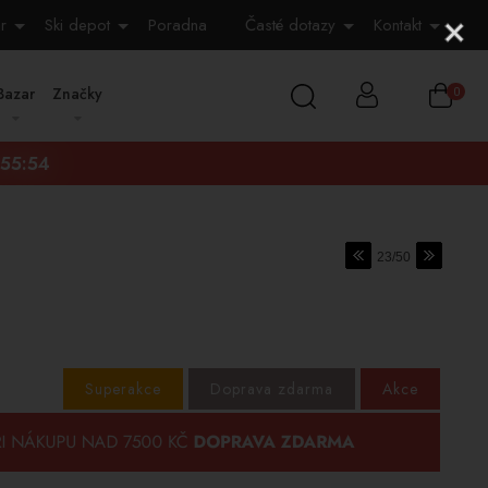
r
Ski depot
Poradna
Časté dotazy
Kontakt
Bazar
Značky
0
:55:53
23/50
Superakce
Doprava zdarma
Akce