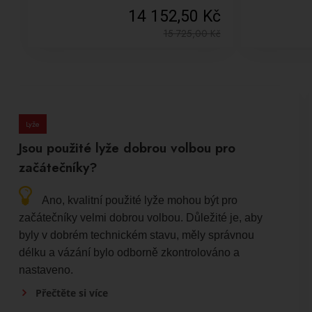
14 152,50 Kč
15 725,00
Kč
Lyže
Jsou použité lyže dobrou volbou pro
začátečníky?
Ano, kvalitní použité lyže mohou být pro
začátečníky velmi dobrou volbou. Důležité je, aby
byly v dobrém technickém stavu, měly správnou
délku a vázání bylo odborně zkontrolováno a
nastaveno.
Přečtěte si více