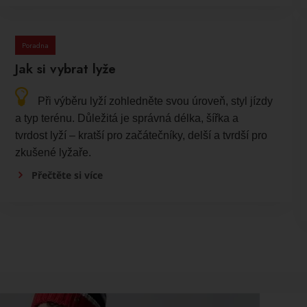
Poradna
Jak si vybrat lyže
Při výběru lyží zohledněte svou úroveň, styl jízdy
a typ terénu. Důležitá je správná délka, šířka a
tvrdost lyží – kratší pro začátečníky, delší a tvrdší pro
zkušené lyžaře.
Přečtěte si více