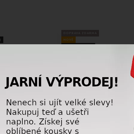
DOPRAVA ZDARMA
J
NOVÉ
LETNÍ VÝPRODEJ
-10%
le POC Nexal Mid Prismane
Lyžařská helma se štítem CP Corao+
unny Red, cat.2 408529674
Carbon Limited 433262 Black Carbon
Shiny/Ice Mirror DVario Br Polar. (26)
70046