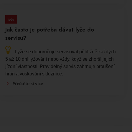
Lyže
Jak často je potřeba dávat lyže do
servisu?
Lyže se doporučuje servisovat přibližně každých
5 až 10 dní lyžování nebo vždy, když se zhorší jejich
jízdní vlastnosti. Pravidelný servis zahrnuje broušení
hran a voskování skluznice.
Přečtěte si více