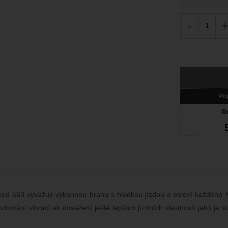
-
Poj
R
eed 563 vyvažují výkonnou hranu s hladkou jízdou a osloví každého l
ování vibrací ak dosažení ještě lepších jízdních vlastností jako je st