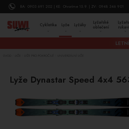
BA:
0903 691 202
KE:
Otvoríme 15.9.
ZV:
0948 346 901
Lyžařské
Lyžař
Cyklistika
Lyže
Lyžáky
oblečení
rukav
LETN
ÚVOD
LYŽE
LYŽE PRO POKROČILÉ
UNIVERZÁLNÍ LYŽE
/
/
/
Lyže Dynastar Speed 4x4 5