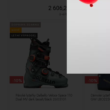
2 606,25 Kč
3 475,00
Kč
DOPRAVA ZDARMA
DOPRAVA ZDA
NOVÉ
NOVÉ
LETNÍ VÝPRODEJ
LETNÍ VÝPRODE
-10%
-10%
Pánské lyžařky Dalbello Veloce Space 110
Dámské Lyža
Dual MV dark basalt/black 2603101
GW LBO223