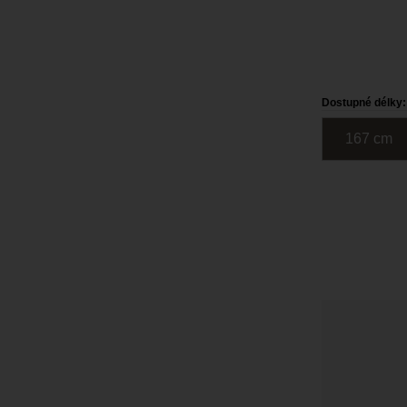
Dostupné délky:
167
c
m