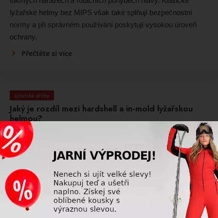
šikmých nárazech a rotačních pohybech hlavy. Klasické
lyžařské helmy bez MIPS však také splňují bezpečnostní
normy a při správném používání poskytují vysokou úroveň
ochrany.
Přečtěte si více
Lyžařské přilby
Jaký je rozdíl mezi hardshell a in-mold lyžařskou
helmou?
Hardshell helmy mají pevnou vnější skořepinu a vynikají
vysokou odolností, zatímco in-mold helmy jsou lehčí a
pohodlnější pro celodenní nošení. Výběr závisí především na
stylu lyžování a osobních preferencích.
Přečtěte si více