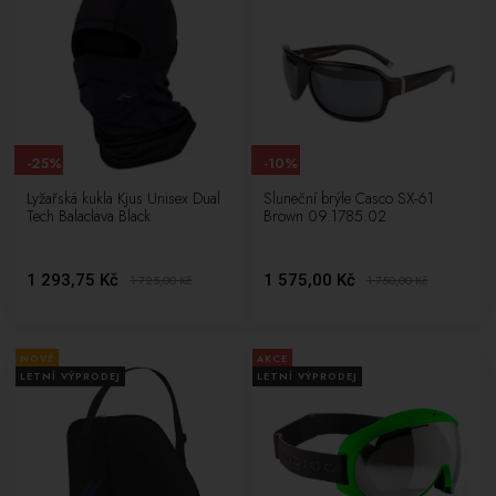
-25%
-10%
Lyžařská kukla Kjus Unisex Dual
Sluneční brýle Casco SX-61
Tech Balaclava Black
Brown 09.1785.02
1 293,75 Kč
1 575,00 Kč
1 725,00
Kč
1 750,00
Kč
NOVÉ
AKCE
LETNÍ VÝPRODEJ
LETNÍ VÝPRODEJ