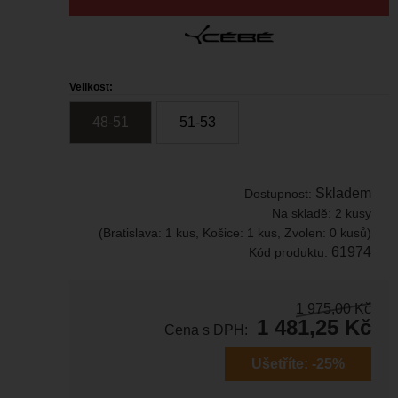
Velikost:
48-51
51-53
Skladem
Dostupnost:
Na skladě:
2 kusy
(Bratislava: 1 kus, Košice: 1 kus, Zvolen: 0 kusů)
61974
Kód produktu:
1 975,00
Kč
1 481,25
Kč
Cena s DPH:
Ušetříte:
-25%