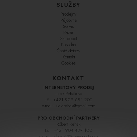
SLUŽBY
Prodejny
Půjčovna
Servis
Bazar
Ski depot
Poradna
Časté dotazy
Kontakt
Cookies
KONTAKT
INTERNETOVÝ PRODEJ
Lucie Reháková
t.č.:
+421 903 691 202
e-mail:
luciarehak@gmail.com
PRO OBCHODNÍ PARTNERY
Róbert Rehák
t.č.:
+421 904 489 100
e-mail:
robert77@suwisport.com