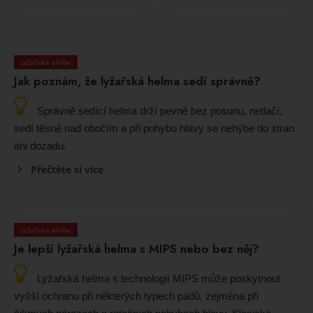
Lyžařské přilby
Jak poznám, že lyžařská helma sedí správně?
Správně sedící helma drží pevně bez posunu, netlačí,
sedí těsně nad obočím a při pohybu hlavy se nehýbe do stran
ani dozadu.
Přečtěte si více
Lyžařské přilby
Je lepší lyžařská helma s MIPS nebo bez něj?
Lyžařská helma s technologií MIPS může poskytnout
vyšší ochranu při některých typech pádů, zejména při