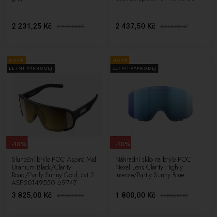
2 231,25 Kč
2 437,50 Kč
2 975,00
Kč
3 250,00
Kč
NOVÉ
NOVÉ
LETNÍ VÝPRODEJ
LETNÍ VÝPRODEJ
-10%
-10%
Sluneční brýle POC Aspire Mid
Náhradní sklo na brýle POC
Uranium Black/Clarity
Nexal Lens Clarity Highly
Road/Partly Sunny Gold, cat.2
Intense/Partly Sunny Blue
ASP20149550 69747
3 825,00 Kč
1 800,00 Kč
4 250,00
Kč
2 000,00
Kč