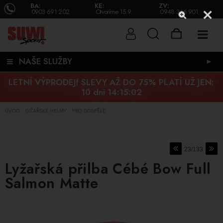
BA:
KE:
ZV:
0903 691 202
Otvoríme 15.9.
0948 346 901
NAŠE SLUŽBY
►
LETNÍ VÝPRODEJ! SLEVY AŽ DO 75% PLATÍ UŽ JEN:
10 dni 14:15:02
ÚVOD
LYŽAŘSKÉ HELMY
PRO DOSPĚLÉ
/
/
23/133
Lyžařská přilba Cébé Bow Full
Salmon Matte