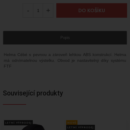
-
+
DO KOŠÍKU
Popis
Helma Cébé s pevnou a zároveň lehkou ABS konstrukcí. Helma
má odnímatelnou výstelku. Obvod je nastavitelný díky systému
FTF
Související produkty
LETNÍ VÝPRODEJ
NOVÉ
LETNÍ VÝPRODEJ