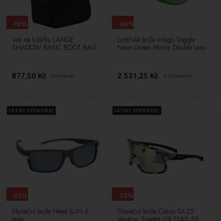
-10%
-40%
Vak na lyžařky LANGE
Lyžařské brýle Indigo Voggle
SHADOW BASIC BOOT BAG
Neon Green Mirror Double Lens
877,50 Kč
2 531,25 Kč
975,00
Kč
4 225,00
Kč
LETNÍ VÝPRODEJ
LETNÍ VÝPRODEJ
-25%
-25%
Sluneční brýle Head SUN d.
Sluneční brýle Casco SX-25
grey
Vautron Splatter 09.1540.30