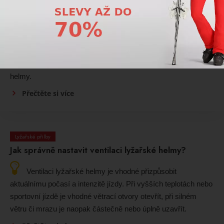
Lyžařské přilby
Jsou lyžařské helmy se štítem bezpečné?
Ano, helmy se štítem jsou bezpečné, pokud dobře sedí a
splňují certifikaci. Nabízejí stejnou ochranu jako klasické
helmy.
Přečtěte si více
Lyžařské přilby
Jak správně nastavit ventilaci lyžařské helmy?
Ventilaci lyžařské helmy je vhodné přizpůsobit
aktuálnímu počasí a intenzitě jízdy. Při vyšších teplotách nebo
sportovní jízdě je vhodné větrací otvory otevřít, při silném
větru či mrazu je naopak částečně nebo úplně uzavřít.