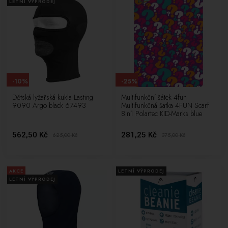
LETNÍ VÝPRODEJ
-10%
-25%
Dětská lyžařská kukla Lasting
Multifunkční šátek 4fun
9090 Argo black 67493
Multifunkčná šatka 4FUN Scarf
8in1 Polartec KID-Marks blue
562,50 Kč
281,25 Kč
625,00
Kč
375,00
Kč
AKCE
LETNÍ VÝPRODEJ
LETNÍ VÝPRODEJ