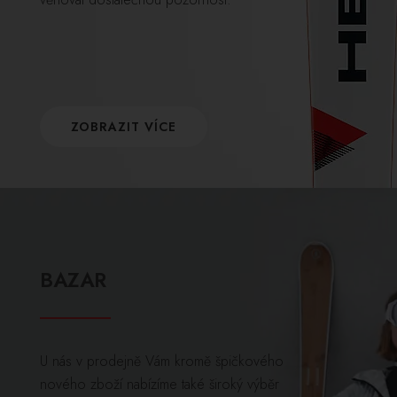
ZOBRAZIT VÍCE
BAZAR
U nás v prodejně Vám kromě špičkového
nového zboží nabízíme také široký výběr