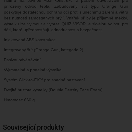
Helma má pevnou ABS konstrukci a pasivní odvětrávání pro
přirozený odvod tepla. Zabudovaný štít typu Orange Gun
poskytuje dostatečnou ochranu očí proti slunečnímu záření a větru
bez nutnosti samostatných brýlí. Vnitřek přilby je příjemně měkký,
výstelku lze vyjmout a vyprat. QUIZ VISOR je skvělou volbou pro
děti, které upřednostňují jednoduchost a bezpečnost.
Injektovaná ABS konstrukce
Integrovaný štít (Orange Gun, kategorie 2)
Pasivní odvětrávání
Vyjímatelná a pratelná výstelka
Systém Click-to-Fit™ pro snadné nastavení
Dvojitá hustota výstelky (Double Density Face Foam)
Hmotnost: 660 g
Související produkty