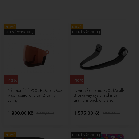
NOVÉ
NOVÉ
LETNÍ VÝPRODEJ
LETNÍ VÝPRODEJ
-10%
-10%
Náhradní štít POC POCito Obex
Lyžařský chránič POC Maxilla
Visor spare lens cat.2 partly
Breakaway systém chinbar
sunny
uranium black one size
1 800,00 Kč
1 575,00 Kč
2 000,00
Kč
1 750,00
Kč
NOVÉ
LETNÍ VÝPRODEJ