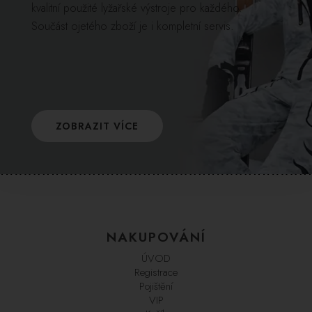
kvalitní použité lyžařské výstroje pro každého.
Součást ojetého zboží je i kompletní servis.
ZOBRAZIT VÍCE
NAKUPOVÁNÍ
ÚVOD
Registrace
Pojištění
VIP