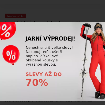
Lyžařské přilby
Jsou lyžařské helmy se štítem bezpečné?
Ano, helmy se štítem jsou bezpečné, pokud dobře sedí a
splňují certifikaci. Nabízejí stejnou ochranu jako klasické
helmy.
Přečtěte si více
Lyžařské přilby
Jak správně nastavit ventilaci lyžařské helmy?
Ventilaci lyžařské helmy je vhodné přizpůsobit
aktuálnímu počasí a intenzitě jízdy. Při vyšších teplotách nebo
sportovní jízdě je vhodné větrací otvory otevřít, při silném