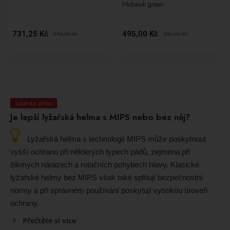
Mohawk green
731,25 Kč
495,00 Kč
975,00
Kč
550,00
Kč
Lyžařské přilby
Je lepší lyžařská helma s MIPS nebo bez něj?
Lyžařská helma s technologií MIPS může poskytnout
vyšší ochranu při některých typech pádů, zejména při
šikmých nárazech a rotačních pohybech hlavy. Klasické
lyžařské helmy bez MIPS však také splňují bezpečnostní
normy a při správném používání poskytují vysokou úroveň
ochrany.
Přečtěte si více