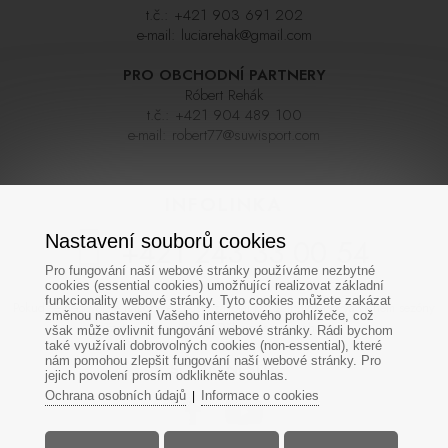
t.č.:
+421 903 691 202
e-mail:
luciarehak@gmail.com
PRO OBCHODNÍ PARTNERY
Róbert Rehák
t.č.:
+421 904 489 100
e-mail:
robert77@suwisport.com
INFOLINKA
Nastavení souborů cookies
+421 243 33 00 54
Pro fungování naší webové stránky používáme nezbytné
cookies (essential cookies) umožňující realizovat základní
funkcionality webové stránky. Tyto cookies můžete zakázat
Pokud se nedovoláte napoprvé zkuste zavolat později, linka bývá během sezóny
změnou nastavení Vašeho internetového prohlížeče, což
často velmi vytížená. Děkujeme za pochopení
však může ovlivnit fungování webové stránky. Rádi bychom
také využívali dobrovolných cookies (non-essential), které
nám pomohou zlepšit fungování naší webové stránky. Pro
SOCIÁLNÍ SÍTĚ
jejich povolení prosím odklikněte souhlas.
Ochrana osobních údajů
Informace o cookies
|