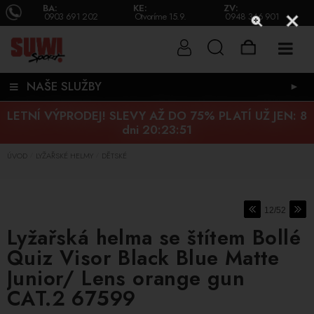
BA:
KE:
ZV:
0903 691 202
Otvoríme 15.9.
0948 346 901
NAŠE SLUŽBY
►
LETNÍ VÝPRODEJ! SLEVY AŽ DO 75% PLATÍ UŽ JEN:
8
dni 20:23:50
ÚVOD
LYŽAŘSKÉ HELMY
DĚTSKÉ
/
/
12/52
Lyžařská helma se štítem Bollé
Quiz Visor Black Blue Matte
Junior/ Lens orange gun
CAT.2 67599