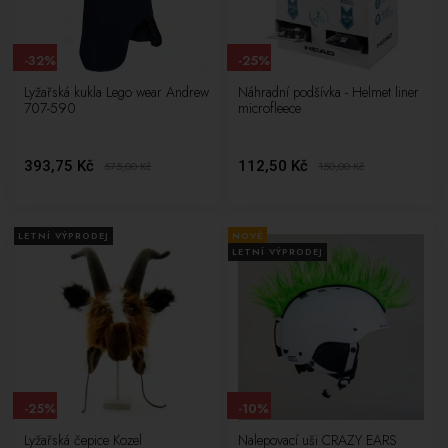
-32%
-25%
Lyžařská kukla Lego wear Andrew
Náhradní podšívka - Helmet liner
707-590
microfleece
393,75 Kč
112,50 Kč
575,00
Kč
150,00
Kč
LETNÍ VÝPRODEJ
NOVÉ
LETNÍ VÝPRODEJ
-25%
-10%
Lyžařská čepice Kozel
Nalepovací uši CRAZY EARS