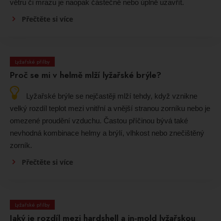
větru či mrazu je naopak částečně nebo úplně uzavřít.
Přečtěte si více
Lyžařské přilby
Proč se mi v helmě mlží lyžařské brýle?
Lyžařské brýle se nejčastěji mlží tehdy, když vznikne
velký rozdíl teplot mezi vnitřní a vnější stranou zorníku nebo je
omezené proudění vzduchu. Častou příčinou bývá také
nevhodná kombinace helmy a brýlí, vlhkost nebo znečištěný
zorník.
Přečtěte si více
Lyžařské přilby
Jaký je rozdíl mezi hardshell a in-mold lyžařskou