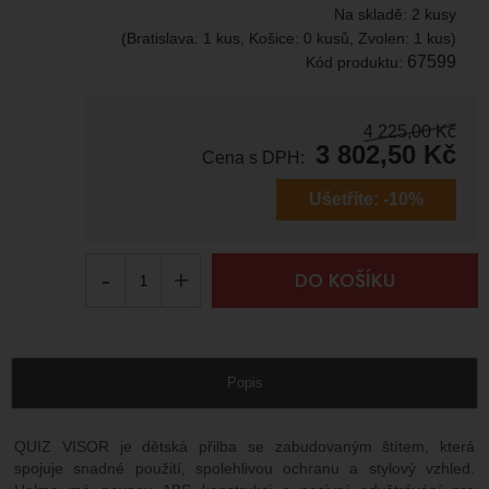
Na skladě:
2 kusy
(Bratislava: 1 kus, Košice: 0 kusů, Zvolen: 1 kus)
67599
Kód produktu:
4 225,00
Kč
3 802,50
Kč
Cena s DPH:
Ušetříte:
-10%
-
+
DO KOŠÍKU
Popis
QUIZ VISOR je dětská přilba se zabudovaným štítem, která
spojuje snadné použití, spolehlivou ochranu a stylový vzhled.